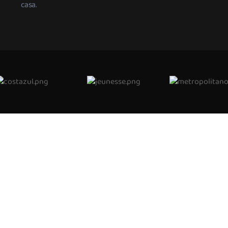
casa.
Rio de Janeiro
Outras regiões
21 2071-1000
0800-071-1000