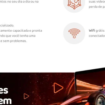
tos no seu dia a dia ou na
suas vide
perda de p
ializado.
tamente capacitada e pronta
Wifi
grátis
tindo que você tenha uma
conectados
a e sem problemas.