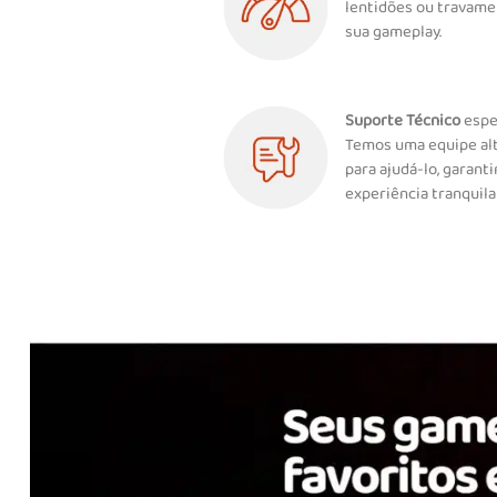
lentidões ou travamen
sua gameplay.
Suporte Técnico
espec
Temos uma equipe al
para ajudá-lo, garan
experiência tranquil